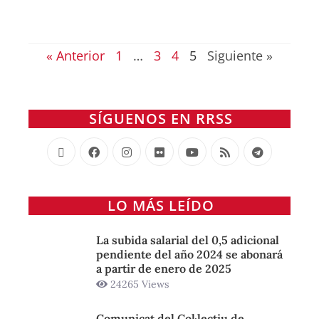
oc
Lee
« Anterior
1
…
3
4
5
Siguiente »
SÍGUENOS EN RRSS
LO MÁS LEÍDO
La subida salarial del 0,5 adicional
pendiente del año 2024 se abonará
a partir de enero de 2025
24265 Views
Comunicat del Col·lectiu de