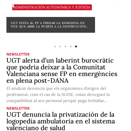
DESTACADO
SINDICATS EDUCATIUS I LA CADPV CONVOQUEN
UNA MANIFESTACIÓ UNITÀRIA EL 12 DE
SETEMBRE EN DEFENSA DE L’EDUCACIÓ PÚBLICA
NEWSLETTER
UGT alerta d’un laberint burocràtic
que podria deixar a la Comunitat
Valenciana sense FP en emergències
en plena post-DANA
El sindicat denuncia que els organismes d’origen del
professorat, com el cas de la SGISE, estan denegant la
compatibilitat al seu personal perquè puga treballar...
NEWSLETTER
UGT denuncia la privatización de la
logopedia ambulatoria en el sistema
valenciano de salud