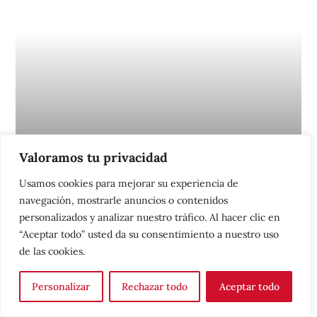
UGT logra la implantación de las 35
Valoramos tu privacidad
horas en la Administración General
Usamos cookies para mejorar su experiencia de
del Estado
navegación, mostrarle anuncios o contenidos
UGT Servicios Públicos ha firmado el acuerdo que establece,
personalizados y analizar nuestro tráfico. Al hacer clic en
por primera vez de manera oficial y con carácter general, la
“Aceptar todo” usted da su consentimiento a nuestro uso
jornada laboral de 35 horas...
de las cookies.
Personalizar
Rechazar todo
Aceptar todo