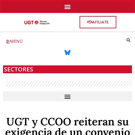
AFÍLIATE
MENÚ
SECTORES
SALUD, SERVICIOS SOCIOSANITARIOS Y DEPENDENCIA
UGT y CCOO reiteran su
exigencia de un convenio