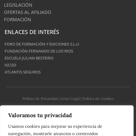
LEGISLACIÓN
OFERTAS AL AFILIADO
FORMACIÓN
ENLACES DE INTERÉS
FORO DE FORMACIÓN Y EDICIONES S.L.U
FUNDACIÓN FERNANDO DE LOS RIOS
ESCUELA JULIAN BESTEIRO
ISCOD
ATLANTIS SEGUROS
Política de Privacidad
|
Aviso Legal
|
Política de Cookies
Valoramos tu privacidad
© 2023 - UGT Serveis Públics - País Valencià | Desarrollado por
CROSSMEDIA 360
Usamos cookies para mejorar su experiencia de
navegación, mostrarle anuncios o contenidos