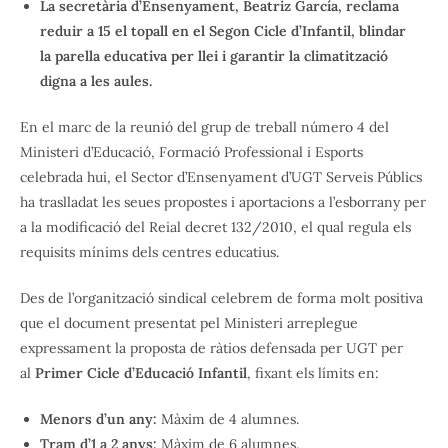
La secretària d’Ensenyament, Beatriz García, reclama
reduir a 15 el topall en el Segon Cicle d’Infantil, blindar
la parella educativa per llei i garantir la climatització
digna a les aules.
En el marc de la reunió del grup de treball número 4 del
Ministeri d’Educació, Formació Professional i Esports
celebrada hui, el Sector d’Ensenyament d’UGT Serveis Públics
ha traslladat les seues propostes i aportacions a l’esborrany per
a la modificació del Reial decret 132/2010, el qual regula els
requisits mínims dels centres educatius.
Des de l’organització sindical celebrem de forma molt positiva
que el document presentat pel Ministeri arreplegue
expressament la proposta de ràtios defensada per UGT per
al
Primer Cicle d’Educació Infantil
, fixant els límits en:
Menors d’un any:
Màxim de 4 alumnes.
Tram d’1 a 2 anys:
Màxim de 6 alumnes.