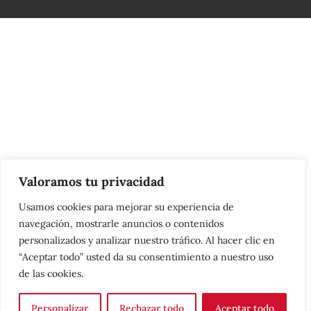
C
o
n
t
a
c
t
U
Valoramos tu privacidad
s
Usamos cookies para mejorar su experiencia de
navegación, mostrarle anuncios o contenidos
personalizados y analizar nuestro tráfico. Al hacer clic en
“Aceptar todo” usted da su consentimiento a nuestro uso
de las cookies.
Personalizar
Rechazar todo
Aceptar todo