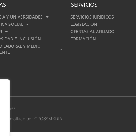
AS
SERVICIOS
CIA Y UNIVERSIDADES
SERVICIOS JURÍDICOS
TICA SOCIAL
LEGISLACIÓN
R
OFERTAS AL AFILIADO
RSIDAD E INCLUSIÓN
FORMACIÓN
D LABORAL Y MEDIO
ENTE
 Cookies
| Desarrollado por
CROSSMEDIA