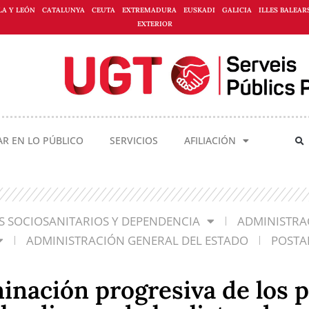
LA Y LEÓN
CATALUNYA
CEUTA
EXTREMADURA
EUSKADI
GALICIA
ILLES BALEAR
EXTERIOR
AR EN LO PÚBLICO
SERVICIOS
AFILIACIÓN
OS SOCIOSANITARIOS Y DEPENDENCIA
ADMINISTRA
ADMINISTRACIÓN GENERAL DEL ESTADO
POSTA
minación progresiva de los