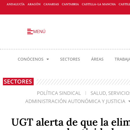
ANDALUCÍA
ARAGÓN
CANARIAS
CANTABRIA
CASTILLA-LA MANCHA
CASTIL
MENÚ
CONÓCENOS
SECTORES
ÁREAS
TRABAJ
SECTORES
POLÍTICA SINDICAL
SALUD, SERVICI
ADMINISTRACIÓN AUTONÓMICA Y JUSTICIA
UGT alerta de que la eli