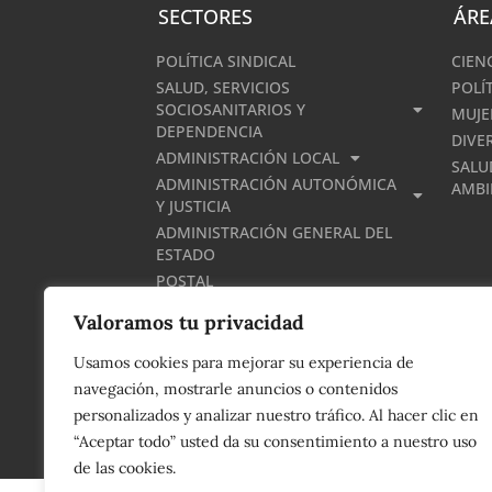
SECTORES
ÁRE
POLÍTICA SINDICAL
CIEN
SALUD, SERVICIOS
POLÍ
SOCIOSANITARIOS Y
MUJE
DEPENDENCIA
DIVE
ADMINISTRACIÓN LOCAL
SALU
ADMINISTRACIÓN AUTONÓMICA
AMBI
Y JUSTICIA
ADMINISTRACIÓN GENERAL DEL
ESTADO
POSTAL
ENSEÑANZA
Valoramos tu privacidad
Usamos cookies para mejorar su experiencia de
navegación, mostrarle anuncios o contenidos
Política de Privacidad
|
Aviso Legal
|
Política de
personalizados y analizar nuestro tráfico. Al hacer clic en
© 2023 - UGT Serveis Públics - País Valencià 
“Aceptar todo” usted da su consentimiento a nuestro uso
360
de las cookies.