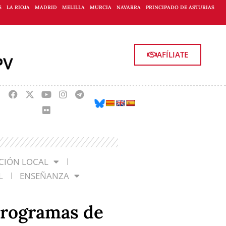
S
LA RIOJA
MADRID
MELILLA
MURCIA
NAVARRA
PRINCIPADO DE ASTURIAS
AFÍLIATE
CIÓN LOCAL
L
ENSEÑANZA
 programas de