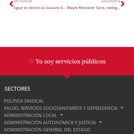
ANTERIOR
SIGUIENTE
Sigue en directo la clausura del II Congreso Nacional de UGT Serveis Públics PV
Mayte Montaner Soria, reelegida secretaria general de UGT Serveis Públics con el 98% de los votos
♡ Yo soy servicios públicos
SECTORES
POLÍTICA SINDICAL
SALUD, SERVICIOS SOCIOSANITARIOS Y DEPENDENCIA
ADMINISTRACIÓN LOCAL
ADMINISTRACIÓN AUTONÓMICA Y JUSTICIA
ADMINISTRACIÓN GENERAL DEL ESTADO