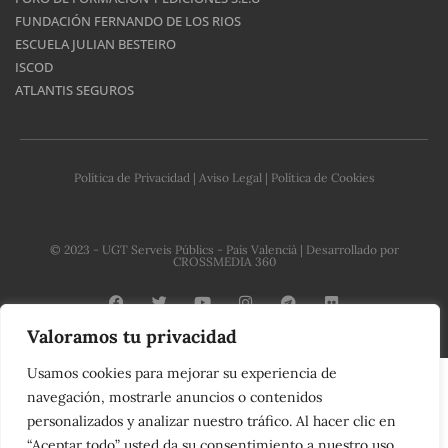
FUNDACIÓN FERNANDO DE LOS RIOS
ESCUELA JULIAN BESTEIRO
ISCOD
ATLANTIS SEGUROS
Política de Privacidad
|
Aviso Legal
|
Política de Cookies
© 2023 - UGT Serveis Públics - País Valencià | Desarrollado por
CROSSMEDIA 360
Valoramos tu privacidad
C
Usamos cookies para mejorar su experiencia de
o
navegación, mostrarle anuncios o contenidos
personalizados y analizar nuestro tráfico. Al hacer clic en
n
“Aceptar todo” usted da su consentimiento a nuestro uso