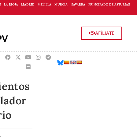
S
LA RIOJA
MADRID
MELILLA
MURCIA
NAVARRA
PRINCIPADO DE ASTURIAS
AFÍLIATE
ientos
ilador
rio