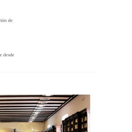
ción de
te desde