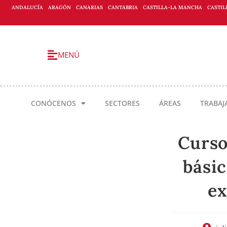
ANDALUCÍA
ARAGÓN
CANARIAS
CANTABRIA
CASTILLA-LA MANCHA
CASTIL
MENÚ
CONÓCENOS
SECTORES
ÁREAS
TRABAJ
Curso
básic
ex