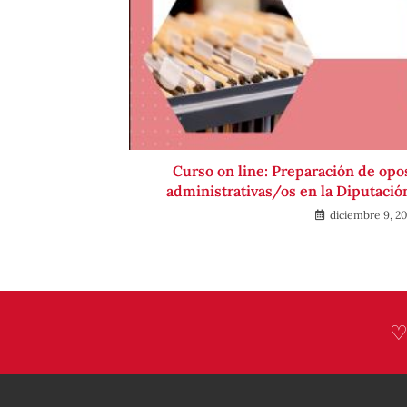
Curso on line: Preparación de opo
administrativas/os en la Diputación
diciembre 9, 2
♡