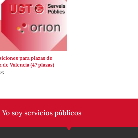
siciones para plazas de
 de Valencia (47 plazas)
025
 Yo soy servicios públicos