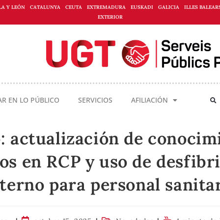
LA Y LEÓN
CATALUNYA
CEUTA
EXTREMADURA
EUSKADI
GALICIA
ILLES BALEAR
EXTERIOR
AR EN LO PÚBLICO
SERVICIOS
AFILIACIÓN
: actualización de conocim
os en RCP y uso de desfibr
terno para personal sanita