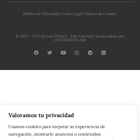
Política de Privacidad
|
Aviso Legal
|
Política de Cookies
© 2023 - UGT Serveis Públics - País Valencià | Desarrollado por
CROSSMEDIA 360
C
o
n
t
a
Valoramos tu privacidad
c
t
Usamos cookies para mejorar su experiencia de
navegación, mostrarle anuncios o contenidos
U