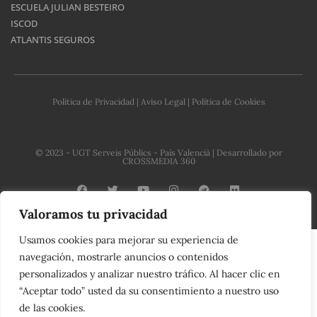
ESCUELA JULIAN BESTEIRO
ISCOD
ATLANTIS SEGUROS
Política de Privacidad
|
Aviso Legal
|
Política de Cookies
© 2023 - UGT Serveis Públics - País Valencià | Desarrollado por
CROSSMEDIA 360
Valoramos tu privacidad
C
Usamos cookies para mejorar su experiencia de
o
navegación, mostrarle anuncios o contenidos
personalizados y analizar nuestro tráfico. Al hacer clic en
n
“Aceptar todo” usted da su consentimiento a nuestro uso
t
de las cookies.