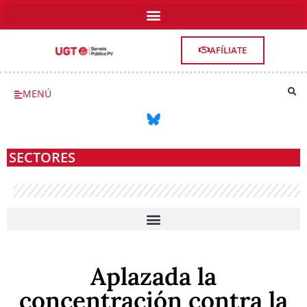
AFÍLIATE
MENÚ
SECTORES
SALUD, SERVICIOS SOCIOSANITARIOS Y DEPENDENCIA
Aplazada la
concentración contra la