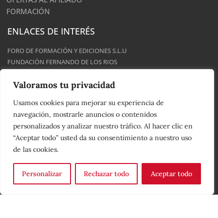
FORMACIÓN
ENLACES DE INTERÉS
FORO DE FORMACIÓN Y EDICIONES S.L.U
FUNDACIÓN FERNANDO DE LOS RIOS
ESCUELA JULIAN BESTEIRO
Valoramos tu privacidad
ISCOD
ATLANTIS SEGUROS
Usamos cookies para mejorar su experiencia de
navegación, mostrarle anuncios o contenidos
personalizados y analizar nuestro tráfico. Al hacer clic en
“Aceptar todo” usted da su consentimiento a nuestro uso
Política de Privacidad
|
Aviso Legal
|
Política de Cookies
de las cookies.
Personalizar
Rechazar todo
Aceptar todo
© 2023 - UGT Serveis Públics - País Valencià | Desarrollado por
CROSSMEDIA 360