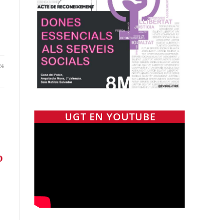
24
UGT EN YOUTUBE
o