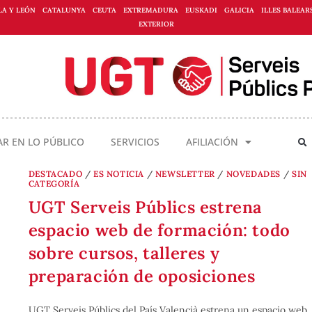
LA Y LEÓN
CATALUNYA
CEUTA
EXTREMADURA
EUSKADI
GALICIA
ILLES BALEAR
EXTERIOR
AR EN LO PÚBLICO
SERVICIOS
AFILIACIÓN
DESTACADO
/
ES NOTICIA
/
NEWSLETTER
/
NOVEDADES
/
SIN
CATEGORÍA
UGT Serveis Públics estrena
espacio web de formación: todo
sobre cursos, talleres y
preparación de oposiciones
UGT Serveis Públics del País Valencià estrena un espacio web