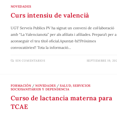
NOVEDADES
Curs intensiu de valencià
UGT Serveis Publics PV ha signat un conveni de col·laboració
amb “La Valencianota” per als afiliats i afiliades. Prepara’t per a
aconseguir el teu títol oficial.Apuntat-hi!!Pròximes
convocatòries!! Tota la informació…
SIN COMENTARIOS
SEPTIEMBRE 19, 20
FORMACIÓN
/
NOVEDADES
/
SALUD, SERVICIOS
SOCIOSANITARIOS Y DEPENDENCIA
Curso de lactancia materna para
TCAE