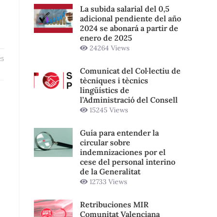
La subida salarial del 0,5
adicional pendiente del año
2024 se abonará a partir de
enero de 2025
24264 Views
25
Comunicat del Col·lectiu de
tècniques i tècnics
lingüístics de
l’Administració del Consell
15245 Views
Guía para entender la
circular sobre
indemnizaciones por el
cese del personal interino
de la Generalitat
12733 Views
Retribuciones MIR
Comunitat Valenciana