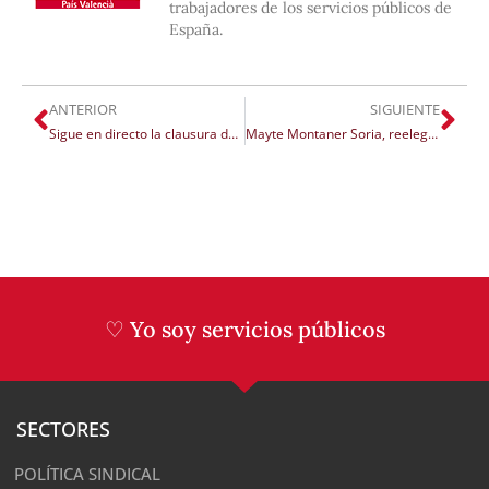
trabajadores de los servicios públicos de
España.
ANTERIOR
SIGUIENTE
Sigue en directo la clausura del II Congreso Nacional de UGT Serveis Públics PV
Mayte Montaner Soria, reelegida secretaria general de UGT Serveis Públics con el 98% de los votos
♡ Yo soy servicios públicos
SECTORES
POLÍTICA SINDICAL