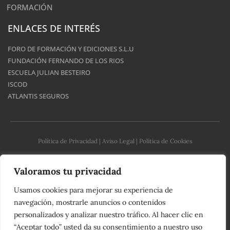
FORMACIÓN
ENLACES DE INTERÉS
FORO DE FORMACIÓN Y EDICIONES S.L.U
FUNDACIÓN FERNANDO DE LOS RIOS
ESCUELA JULIAN BESTEIRO
ISCOD
ATLANTIS SEGUROS
Política de Privacidad
|
Aviso Legal
|
Política de Cookies
Valoramos tu privacidad
© 2023 - UGT Serveis Públics - País Valencià | Desarrollado por
CROSSMEDIA 360
Usamos cookies para mejorar su experiencia de
navegación, mostrarle anuncios o contenidos
personalizados y analizar nuestro tráfico. Al hacer clic en
“Aceptar todo” usted da su consentimiento a nuestro uso