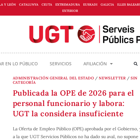
LA Y LEÓN
CATALUNYA
CEUTA
EXTREMADURA
EUSKADI
GALICIA
ILLES BALEAR
EXTERIOR
AR EN LO PÚBLICO
SERVICIOS
AFILIACIÓN
ADMINISTRACIÓN GENERAL DEL ESTADO
/
NEWSLETTER
/
SIN
CATEGORÍA
Publicada la OPE de 2026 para el
personal funcionario y labora:
UGT la considera insuficiente
La Oferta de Empleo Público (OPE) aprobada por el Gobierno, 
a la que UGT Servicios Públicos no ha dado su aval, no supone