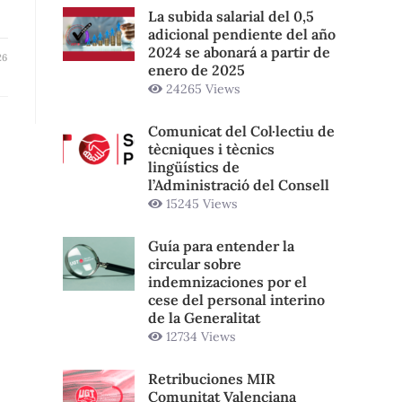
La subida salarial del 0,5
adicional pendiente del año
2024 se abonará a partir de
26
enero de 2025
24265 Views
Comunicat del Col·lectiu de
tècniques i tècnics
lingüístics de
l’Administració del Consell
15245 Views
Guía para entender la
circular sobre
indemnizaciones por el
cese del personal interino
de la Generalitat
12734 Views
Retribuciones MIR
Comunitat Valenciana